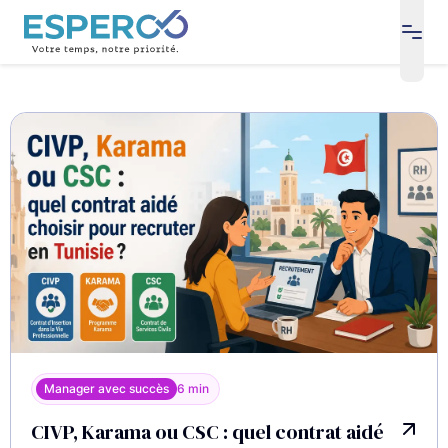
open
Blog
Manager avec succès
6 min
CIVP, Karama ou CSC : quel contrat aidé