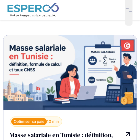
open
Blog
Optimiser sa paie
10 min
Masse salariale en Tunisie : définition,