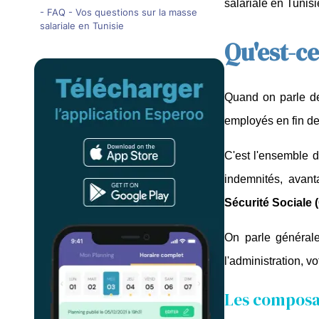
salariale en Tunisi
- FAQ - Vos questions sur la masse
salariale en Tunisie
Qu'est-ce
Quand on parle d
employés en fin de 
C'est l'ensemble d
indemnités, avant
Sécurité Sociale
On parle général
l'administration, 
Les composan