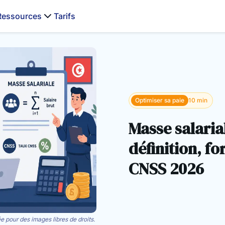
Ressources
Tarifs
Optimiser sa paie
10 min
Masse salarial
définition, fo
CNSS 2026
e pour des images libres de droits.