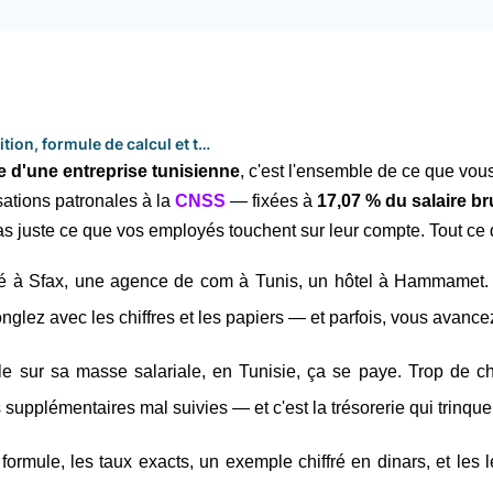
Masse salariale en Tunisie : définition, formule de calcul et taux CNSS 2026
e d'une entreprise tunisienne
, c'est l'ensemble de ce que vou
sations patronales à la 
CNSS
 — fixées à 
17,07 % du salaire br
Pas juste ce que vos employés touchent sur leur compte. Tout ce
é à Sfax, une agence de com à Tunis, un hôtel à Hammamet. C
onglez avec les chiffres et les papiers — et parfois, vous avance
le sur sa masse salariale, en Tunisie, ça se paye. Trop de ch
supplémentaires mal suivies — et c'est la trésorerie qui trinque
ormule, les taux exacts, un exemple chiffré en dinars, et les l