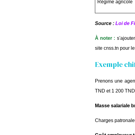
Régime agricole
Source :
Loi de F
À noter : 
s'ajoute
site cnss.tn pour 
Exemple chif
Prenons une agence
TND et 1 200 TND
Masse salariale b
Charges patronale