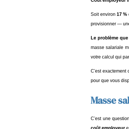
Coût employeur t
Soit environ 
17 % 
provisionner — une
Le problème que 
masse salariale m
votre calcul qui par
C'est exactement 
pour que vous disp
Masse sal
C'est une question
coût employeur
 