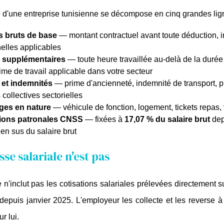
 d'une entreprise tunisienne se décompose en cinq grandes lig
s bruts de base
 — montant contractuel avant toute déduction, in
elles applicables
 supplémentaires
 — toute heure travaillée au-delà de la dur
ime de travail applicable dans votre secteur
 et indemnités
 — prime d'ancienneté, indemnité de transport, p
collectives sectorielles
ges en nature
 — véhicule de fonction, logement, tickets repas, v
tions patronales CNSS
 — fixées à 
17,07 % du salaire brut
 de
en sus du salaire brut
se salariale n'est pas
n'inclut pas les cotisations salariales prélevées directement su
depuis janvier 2025. L'employeur les collecte et les reverse
r lui.