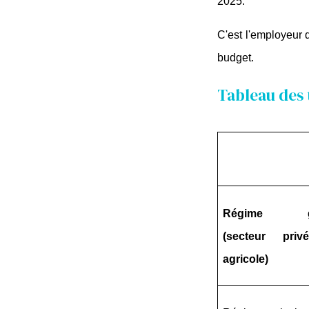
2025.
C'est l'employeur q
budget.
Tableau des 
Régime gén
(secteur priv
agricole)