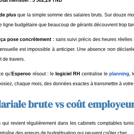
otal mensuel : 5 502,29 TND
de plus
 que la simple somme des salaires bruts. Sur douze moi
 ligne budgétaire que beaucoup de gérants découvrent trop tar
ça pose concrètement :
 sans suivi précis des heures réelles 
ensuelle est impossible à anticiper. Une absence non déclaré
t de travers.
ce qu'
Esperoo
 résout : le 
logiciel RH
 centralise le 
planning
, 
osiez, chaque mois, des données exactes à transmettre à votre g
ariale brute vs coût employeur 
 qui revient régulièrement dans les cabinets comptables tunis
entraîne des erreurs de budgétisation qui peuvent coûter cher.