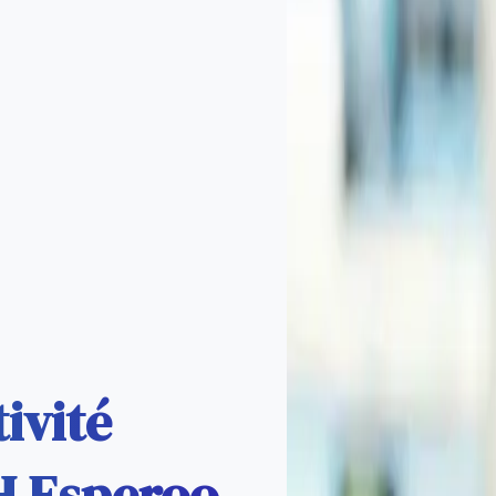
ivité
RH Esperoo